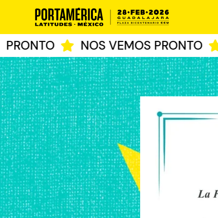
Ir
al
contenido
RONTO
NOS VEMOS PRONTO
N